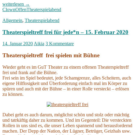
Clown
weiterlesen
→
sein:
Clown
Offen
Theaterspielabend
offener
Theaterspielabend
Allgemein
,
Theaterspielabend
26.
Juni
Theaterspieltreff frei für jede*n – 15. Februar 2020
26
14. Januar 2020
Aikia
3 Kommentare
Theaterspieltreff frei spielen mit Bühne
Wieder geht es im GuT Theater zu einem offenen Theaterspieltreff
frei und frank auf die Bühne.
Frei sein im Spiel bedeutet, jede Schamgrenze, alles Scheitern, auch
eigene Hilflosigkeit und Überforderung einfach mal im Körper zu
spüren und auch mit der Bühne – in einer Rolle versteckt – erlösen
zu können.
Dabei geht es auch darum, möglichst schön und stolz oder mächtig
und tatrkäftig daher zu kommen. Und im Gegenteil: Die versteckten
Rollen in uns sind es, die unser Leben spannend und herausfordernd
machen. Der Depp der Nation, der Lügner, Betrüger, Geizhals usw.