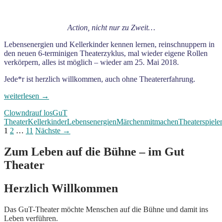
Action, nicht nur zu Zweit…
Lebensenergien und Kellerkinder kennen lernen, reinschnuppern in
den neuen 6-terminigen Theaterzyklus, mal wieder eigene Rollen
verkörpern, alles ist möglich – wieder am 25. Mai 2018.
Jede*r ist herzlich willkommen, auch ohne Theatererfahrung.
Theaterspielen
weiterlesen
→
–
Clown
drauf los
GuT
einfach
Theater
Kellerkinder
Lebensenergien
Märchen
mitmachen
Theaterspiele
drauf
Beitragsnavigation
1
2
…
11
Nächste →
los
–
25.
Zum Leben auf die Bühne – im Gut
Mai
Theater
2018
Herzlich Willkommen
Das GuT-Theater möchte Menschen auf die Bühne und damit ins
Leben verführen.