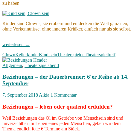
zu haben.
Kinder sind Clowns, sie erobern und entdecken die Welt ganz neu,
ohne Vorkenntnisse, ohne inneren Kritiker, einfach nur als sie selbst.
Kind
weiterlesen
→
sein
Clown
Kellerkinder
Kind sein
Theaterspielen
Theaterspieltreff
–
Clown
Allgemein
,
Theaterspielabend
sein:
offener
Beziehungen – der Dauerbrenner: 6´er Reihe ab 14.
Theaterspielabend
7.
September
Dezember
7. September 2018
Aikia
1 Kommentar
Beziehungen – leben oder quälend erdulden?
Weil Beziehungen das Öl im Getriebe von Menschsein sind und
unverzichtbar im Leben eines jeden Menschen, geben wir dem
Thema endlich fette 6 Termine am Stück.