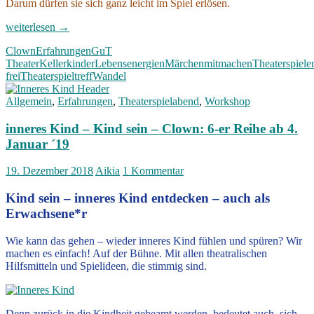
Darum dürfen sie sich ganz leicht im Spiel erlösen.
Theaterspieltreff
weiterlesen
→
frei
Clown
Erfahrungen
GuT
für
Theater
Kellerkinder
Lebensenergien
Märchen
mitmachen
Theaterspiele
jede*n
frei
Theaterspieltreff
Wandel
–
15.
Allgemein
,
Erfahrungen
,
Theaterspielabend
,
Workshop
Februar
2020
inneres Kind – Kind sein – Clown: 6-er Reihe ab 4.
Januar ´19
19. Dezember 2018
Aikia
1 Kommentar
Kind sein – inneres Kind entdecken – auch als
Erwachsene*r
Wie kann das gehen – wieder inneres Kind fühlen und spüren? Wir
machen es einfach! Auf der Bühne. Mit allen theatralischen
Hilfsmitteln und Spielideen, die stimmig sind.
Denn zurück in die Kindheit gebeamt werden, bedeutet auch, sich