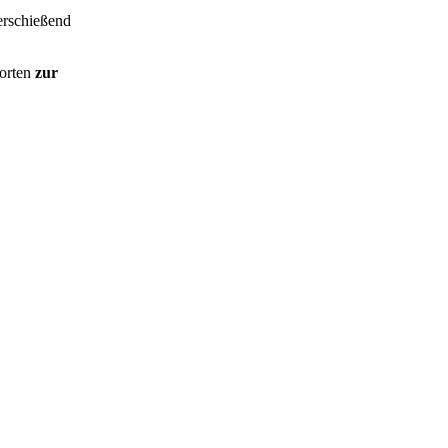
berschießend
orten
zur