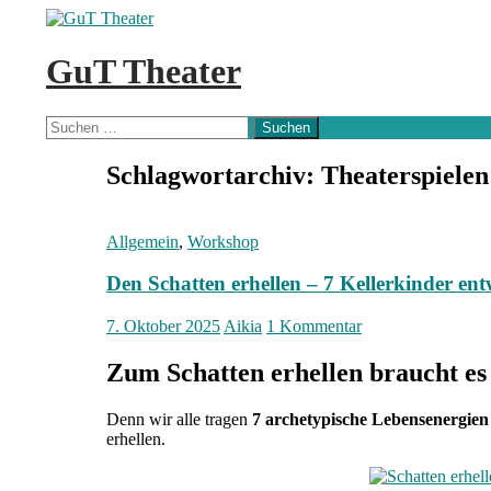
Zum
Inhalt
springen
GuT Theater
Suchen
Suchen
nach:
Schlagwortarchiv: Theaterspielen
Allgemein
,
Workshop
Den Schatten erhellen – 7 Kellerkinder en
7. Oktober 2025
Aikia
1 Kommentar
Zum Schatten erhellen braucht es 
Denn wir alle tragen
7 archetypische Lebensenergien
erhellen.