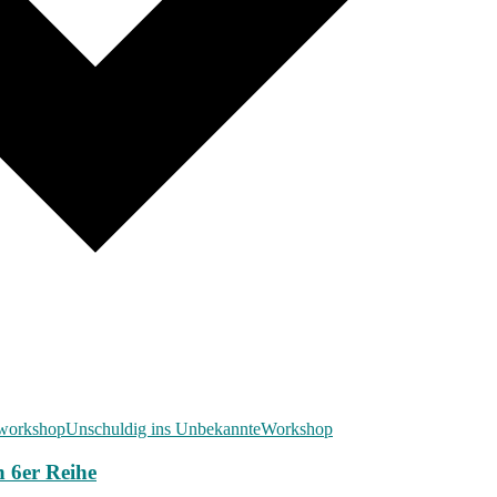
workshop
Unschuldig ins Unbekannte
Workshop
n 6er Reihe