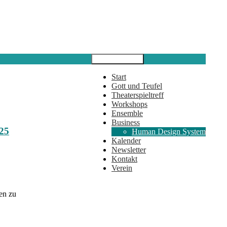
Primäres Menü
Start
Gott und Teufel
Theaterspieltreff
Workshops
Ensemble
Business
025
Human Design System
Kalender
Newsletter
Kontakt
Verein
en zu