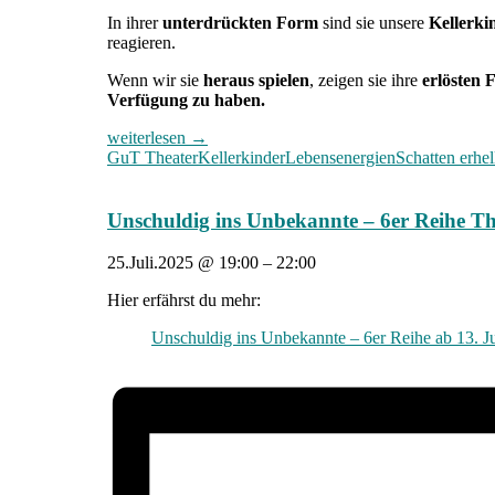
In ihrer
unterdrückten Form
sind sie unsere
Kellerki
reagieren.
Wenn wir sie
heraus spielen
, zeigen sie ihre
erlösten
Verfügung zu haben.
Den
weiterlesen
→
Schatten
GuT Theater
Kellerkinder
Lebensenergien
Schatten erhel
erhellen
–
7
Unschuldig ins Unbekannte – 6er Reihe Th
Kellerkinder
entwickeln
25.Juli.2025
@
19:00
–
22:00
sich
zu
Hier erfährst du mehr:
Lebensenergien:
08.
Unschuldig ins Unbekannte – 6er Reihe ab 13. J
+
09.
November
2025